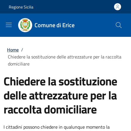
Salta al contenuto principale
Skip to footer content
Regione Sicilia
Comune di Erice
Briciole di pane
Home
/
Chiedere la sostituzione delle attrezzature per la raccolta
domiciliare
Chiedere la sostituzione
delle attrezzature per la
raccolta domiciliare
I cittadini possono chiedere in qualunque momento la