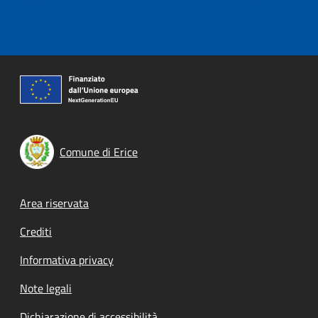
Comune di Erice
Footer menu
Area riservata
Crediti
Informativa privacy
Note legali
Dichiarazione di accessibilità