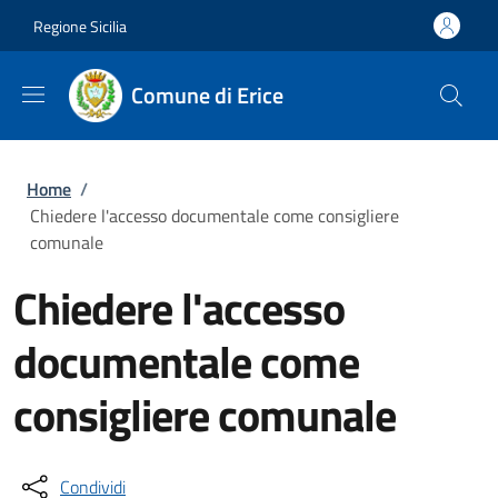
Salta al contenuto principale
Skip to footer content
Regione Sicilia
Comune di Erice
Briciole di pane
Home
/
Chiedere l'accesso documentale come consigliere
comunale
Chiedere l'accesso
documentale come
consigliere comunale
Condividi