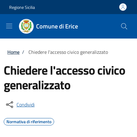
Salta al contenuto principale
Skip to footer content
Regione Sicilia
Comune di Erice
Briciole di pane
Home
/
Chiedere l'accesso civico generalizzato
Chiedere l'accesso civico
generalizzato
Condividi
Normativa di riferimento