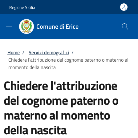
Salta al contenuto principale
Skip to footer content
Regione Sicilia
Comune di Erice
Briciole di pane
Home
/
Servizi demografici
/
Chiedere l'attribuzione del cognome paterno o materno al
momento della nascita
Chiedere l'attribuzione
del cognome paterno o
materno al momento
della nascita