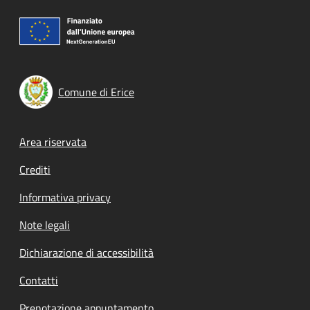
Comune di Erice
Footer menu
Area riservata
Crediti
Informativa privacy
Note legali
Dichiarazione di accessibilità
Contatti
Prenotazione appuntamento