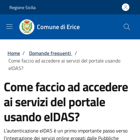
Salta al contenuto principale
Skip to footer content
Regione Sicilia
Comune di Erice
Briciole di pane
Home
/
Domande frequenti
/
Come faccio ad accedere ai servizi del portale usando
eIDAS?
Come faccio ad accedere
ai servizi del portale
usando eIDAS?
L’autenticazione eIDAS è un primo importante passo verso
l'integrazione dei servizi online erogati dalle Pubbliche