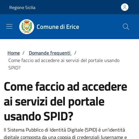
Salta al contenuto principale
Skip to footer content
Regione Sicilia
Comune di Erice
Briciole di pane
Home
/
Domande frequenti
/
Come faccio ad accedere ai servizi del portale usando
SPID?
Come faccio ad accedere
ai servizi del portale
usando SPID?
Il Sistema Pubblico di Identità Digitale (SPID) è un’identità
digitale composta da una coppia di credenziali (username e