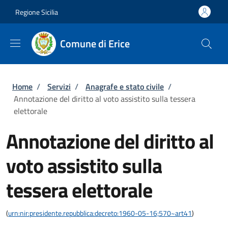
Salta al contenuto principale
Skip to footer content
Regione Sicilia
Comune di Erice
Briciole di pane
Home
/
Servizi
/
Anagrafe e stato civile
/
Annotazione del diritto al voto assistito sulla tessera
elettorale
Annotazione del diritto al
voto assistito sulla
tessera elettorale
(
urn:nir:presidente.repubblica:decreto:1960-05-16;570~art41
)