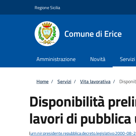
Salta al contenuto principale
Skip to footer content
Regione Sicilia
Comune di Erice
Amministrazione
Novità
Servizi
Briciole di pane
Home
/
Servizi
/
Vita lavorativa
/
Disponib
Disponibilità prel
lavori di pubblica 
(
urn:nir:presidente.repubblica:decreto.legislativo:2000-08