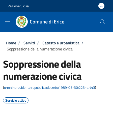
Salta al contenuto principale
Skip to footer content
Regione Sicilia
Comune di Erice
Briciole di pane
Home
/
Servizi
/
Catasto e urbanistica
/
Soppressione della numerazione civica
Soppressione della
numerazione civica
(
urn:nir:presidente.repubblica:decreto:1989-05-30;223~art43
)
Servizio attivo