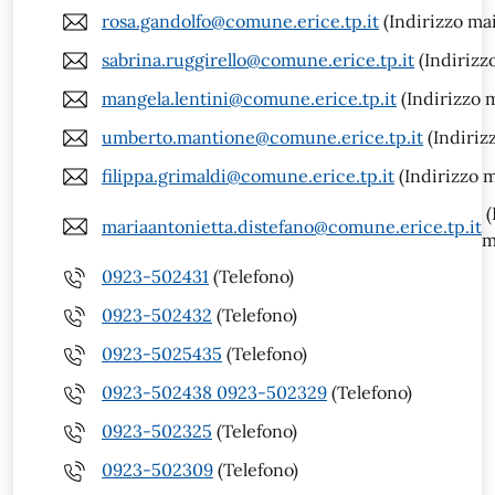
rosa.gandolfo@comune.erice.tp.it
(Indirizzo mai
sabrina.ruggirello@comune.erice.tp.it
(Indirizzo
mangela.lentini@comune.erice.tp.it
(Indirizzo m
umberto.mantione@comune.erice.tp.it
(Indiriz
filippa.grimaldi@comune.erice.tp.it
(Indirizzo m
(
mariaantonietta.distefano@comune.erice.tp.it
m
0923-502431
(Telefono)
0923-502432
(Telefono)
0923-5025435
(Telefono)
0923-502438 0923-502329
(Telefono)
0923-502325
(Telefono)
0923-502309
(Telefono)