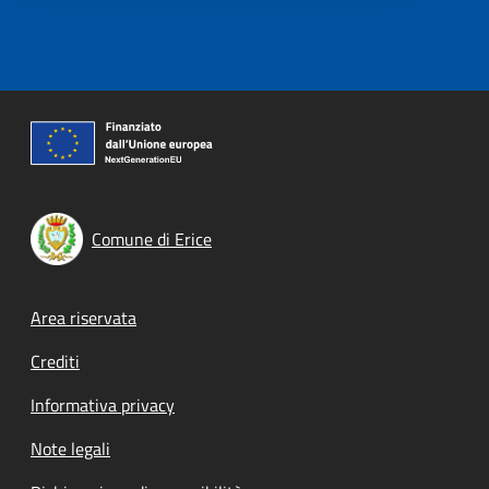
Comune di Erice
Footer menu
Area riservata
Crediti
Informativa privacy
Note legali